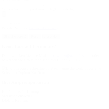
Wollen Sie den Papierkram auch gleich erledigen?
*Pflichtfelder
Beachten Sie unsere
Datenschutzerklärung
Sind Sie bereit?
Reset
Absenden
Keine Lust auf Formulare?
Dann schicken Sie eine Mail an
schweder@uz-luebeck.de
oder
bewerben Sie sich telefonisch unter 0172 / 6720159.
Ihre Ansprechpartnerin:
Kaufmännische Leitung
Stefanie Schweder
Diplom-Kauffrau