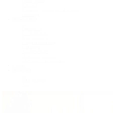
Online Termin
E-Rezept
Patientenanmeldung für Ärzte:innen
Downloads
Patienten-Info
Blutabnahme
Rezeptabholung
Spermiogramme
Röntgenvorbereitung
Proktologie
Anamnesebogen
Harnwegs­infektionen
Medizinprodukte­sicherheit
Kontakt
Bewerben
MFA und mehr
Arzt