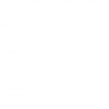
Lübeck
Quicklinks
Online Termin
E-Rezept
Aktuelles
Ärztliche Notdienste
Patientenanmeldung
Öffnungszeiten
Patienten-Info
Röntgenvorbereitung
Sitemap