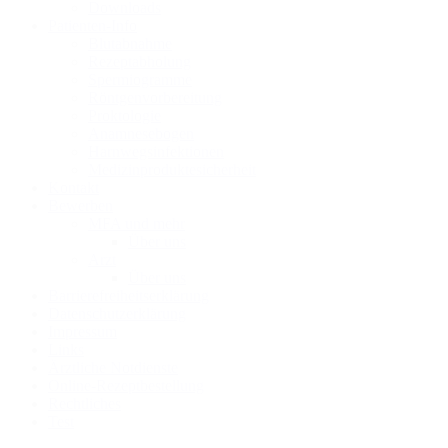
Downloads
Patienten-Info
Blutabnahme
Rezeptabholung
Spermiogramme
Röntgenvorbereitung
Proktologie
Anamnesebogen
Harnwegs­infektionen
Medizinprodukte­sicherheit
Kontakt
Bewerben
MFA und mehr
Über uns
Arzt
Über uns
Barrierefreiheitserklärung
Datenschutzerklärung
Impressum
Links
Ärztliche Notdienste
Online-Rezeptbestellung
Rechtliches
Test