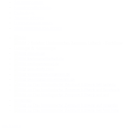
Spermiogramme
Röntgenvorbereitung
Proktologie
Anamnesebogen
Harnwegs­infektionen
Medizinprodukte­sicherheit
nach oben