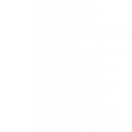
Überleben"
Erfolgreiche Infoveranstaltung
Wichtige Hinweise zum E-Rezept
FFP2-Maske in unseren Praxen
Time to say Goodbye
Frau Dr. med. Daniela Uthoff verstärkt ab April
2024 unser Team
5.5.: Tag der offenen Tür im DRK Krankenhaus
Sana Lübeck 2030
Änderung der Sprechzeiten von Dr. Christoph
Durek ab 2. Januar 2025.
Telefonische Terminvereinbarung
Infoveranstaltung zum Thema Hodenkrebs
Neue Blutentnahme-Zeiten ab 1. Juli
Anspruch auf unabhängige ärztliche
Zweitmeinung
Verstärkung zum 01.09.2026 am Standort
Ratzeburg
Neues Lasersystem bei gutartigen
Prostataerkrankungen
Artikel - Gesundheitsbeilage LN 02/2019 -
Fusionsbiopsie der Prostata
Das Urologische Zentrum Lübeck erhält die
Auszeichnung «Beste Arbeitgeber Gesundheit &
Soziales 2018»