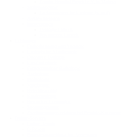
Zomba Hospital Projekt e.V. in Malawi
Stellenangebote
Fachärztin:arzt für Urologie (w/m/d)
Auszeichnungen
Impressionen
Urologie Lübeck
Privatpraxis Lübeck
Leistungen
Früherkennung und Vorsorge
Urologische Akuttherapie
Operative Urologie
Uro-Onkologie
Fachgebundene Radiologie
Andrologie
Proktologie
Vasektomie
Refertilisierung
Kinderurologie
Besondere Leistungen
Spermiogramme
Zweitmeinungsverfahren bei Prostata-Karzinom
Online-Services
Online Termin
E-Rezept
Patientenanmeldung für Ärzte:innen