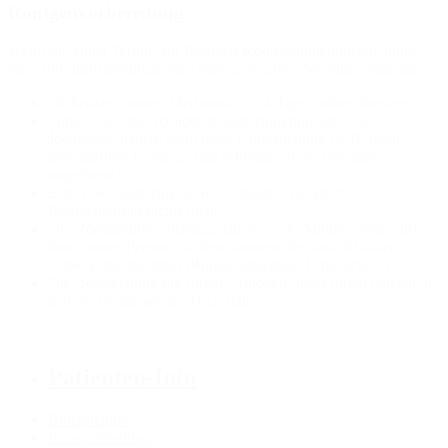
Röntgenvorbereitung
Wenn Sie einen Termin zur Röntgen Kontrastmitteluntersuchung
oder zum Infusionsurogramm haben, beachten Sie bitte Folgendes:
Diabetiker müssen Metformin 3 – 4 Tage vorher absetzen.
Sollten Sie eine Schilddrüsenüberfunktion oder eine
Jodallergie haben, kann diese Untersuchung i.d.R. nicht
durchgeführt werden. Bitte informieren Sie uns dann
umgehend.
Bitte essen und trinken Sie 4 Stunden vor Ihrem
Röntgentermin nichts mehr
Die Röntgenuntersuchung dauert ca. 30 Minuten und wird
durch unser Personal in den Räumen der Sana Kliniken
Lübeck durchgeführt (Röntgenabteilung Erdgeschoss)
Die Besprechung mit Ihrem Urologen findet direkt danach in
den Praxisräumen des UZL statt.
Patienten-Info
Blutabnahme
Rezeptabholung