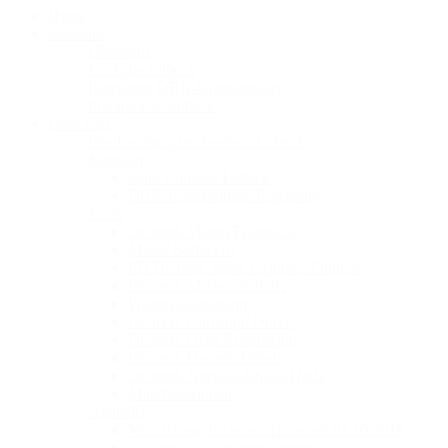
Home
Standorte
Übersicht
Urologie Lübeck
Ratzeburg DRK-Krankenhaus
Privatpraxis Lübeck
Über Uns
Das Urologische Zentrum Lübeck
Kliniken
Sana Kliniken Lübeck
DRK-Krankenhaus Ratzeburg
Team
Dr. med. Martin Frambach
Maher Babakerd
PD Dr. med. habil. Claudius Füllhase
Dr. med. Markus Schäfer
Philipp Ganßmann
Dr. med. Christoph Durek
Dr. med. Gesa Kellermann
Dr. med. Daniela Uthoff
Dr. med. Njuscha Khalili Harbi
Mitarbeiterinnen
Aktuelles
Verstärkung für unser Team seit 01.10.2019
2. Lübecker Urologenkongress