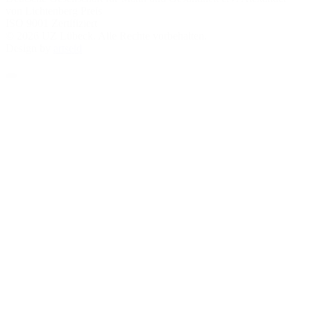
von Lichtenberg Preis
ISO 9001 Zertifiziert
© 2026 UZ Lübeck. Alle Rechte vorbehalten.
Design by
artseid