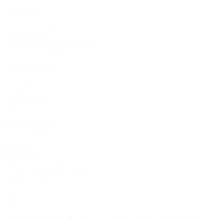
Standorte
Urologie Lübeck
Ratzeburg DRK-Krankenhaus
Privatpraxis Lübeck
Subnavigation
Aktuelles
Online-Services
Links
Subnavigation
Kontakt
Impressum
Datenschutzerklärung
Barrierefreiheitserklärung
Medizinprodukte­sicherheit
Info
Deutsche Gesellschaft für Mann und Gesundheit e.V. Alexander