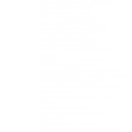
Das UZL beim 5. Lübecker Entenrennen
Das UZL rudert gegen Krebs
Das UZL rudert gegen Krebs
Das war Rudern gegen Krebs
Das war "Rudern gegen Krebs" 2017
Das war "Rudern gegen Krebs" 2018
Das war „Rudern gegen Krebs“ 2019
Fachartikel zum Thema Benignes
Prostatasyndrom von Dr. Muschter
Imagefilm der Deutschen Gesellschaft für
Urologie e.V.
Movember 2016 - wir waren dabei!
Neue Siemens Ultraschallgeräte
Presseartikel zum Zomba Hospital Projekt e.V.
Presseartikel zur neuen Privatpraxis in Ratzeburg
Erfolgreicher Austausch zum Thema
„Harnblasenkarzinom“ auf dem 1. Lübecker
Urologenkongress
UZL wird erneut nach DIN EN ISO 9001:2015
zertifiziert
Wir bilden uns für Sie fort!
Wir kümmern uns um den ärztlichen
Nachwuchs!
Wir rudern für einen guten Zweck!
Zertifizierung unseres Blasentumorzentrums