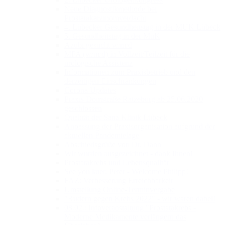
Neue Diagnostikmethode bei
Prostatakarzinomverdacht
4. Lübecker Gesundheitstag in der MUK Lübeck
5. Gesundheitstag in der MuK
Azubi gesucht w/m/d
MFA (w/m/d) in Vollzeit/Teilzeit für die
urologische Assistenz
Informationen zum Praxisbetrieb und den
derzeitigen Einschränkungen
Corona Updates
Praxis Domstraße Ratzeburg ab 25.06.2020
geschlossen
Qualität der Sana Klinik Lübeck
Anpassung der Praxisorganisation aufgrund der
aktuellen Pandemielage
Abschiedsgrüße von Dr. Dann
Wir wurden ausgezeichnet - dank Ihnen!
Prostatakrebs und Lebensqualität
See you later, Peter - Welcome Philipp!
FAZ: Verbesserung Erreichbarkeit
Umstellung Online-Terminvergabe
"Rudern gegen Krebs 2022" - wir waren dabei!
08.02.: Infoveranstaltung "Prostatakrebs -
Moderne Medikamente verlängern das