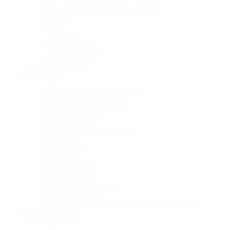
Das Urologische Zentrum Lübeck
Kliniken
Team
Aktuelles
Stellenangebote
Auszeichnungen
Impressionen
Leistungen
Früherkennung und Vorsorge
Urologische Akuttherapie
Operative Urologie
Uro-Onkologie
Fachgebundene Radiologie
Andrologie
Proktologie
Vasektomie
Refertilisierung
Kinderurologie
Besondere Leistungen
Spermiogramme
Zweitmeinungsverfahren bei Prostata-Karzinom
Online-Services