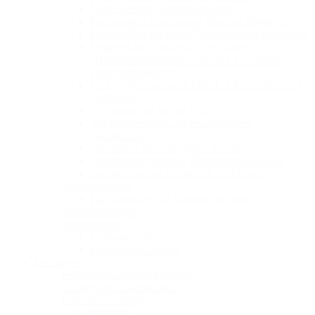
Neue Siemens Ultraschallgeräte
Presseartikel zum Zomba Hospital Projekt e.V.
Presseartikel zur neuen Privatpraxis in Ratzeburg
Erfolgreicher Austausch zum Thema
„Harnblasenkarzinom“ auf dem 1. Lübecker
Urologenkongress
UZL wird erneut nach DIN EN ISO 9001:2015
zertifiziert
Wir bilden uns für Sie fort!
Wir kümmern uns um den ärztlichen
Nachwuchs!
Wir rudern für einen guten Zweck!
Zertifizierung unseres Blasentumorzentrums
Zomba Hospital Projekt e.V. in Malawi
Stellenangebote
Fachärztin:arzt für Urologie (w/m/d)
Auszeichnungen
Impressionen
Urologie Lübeck
Privatpraxis Lübeck
Leistungen
Früherkennung und Vorsorge
Urologische Akuttherapie
Operative Urologie
Uro-Onkologie