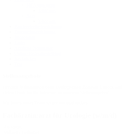
MFA und mehr
Über uns
Arzt
Über uns
Barrierefreiheitserklärung
Datenschutzerklärung
Impressum
Links
Ärztliche Notdienste
Online-Rezeptbestellung
Rechtliches
Test
Stellenangebote
Herzlich Willkommen beim Urologischen Zentrum Lübeck und
vielen Dank für Ihr Interesse an unserem Stellenangebot!
Wir bauen unser Team weiter aus und suchen:
Fachärztin:arzt für Urologie (w/m/d)
Ab sofort
Vollzeit / Teilhaber