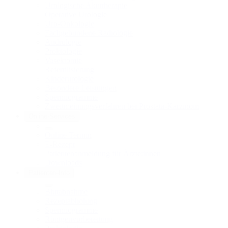
Urologische Akuttherapie
Operative Urologie
Uro-Onkologie
Fachgebundene Radiologie
Andrologie
Proktologie
Vasektomie
Refertilisierung
Kinderurologie
Besondere Leistungen
Spermiogramme
Zweitmeinungsverfahren bei Prostata-Karzinom
Online-Services
Online Termin
E-Rezept
Patientenanmeldung für Ärzte:innen
Downloads
Patienten-Info
Blutabnahme
Rezeptabholung
Spermiogramme
Röntgenvorbereitung