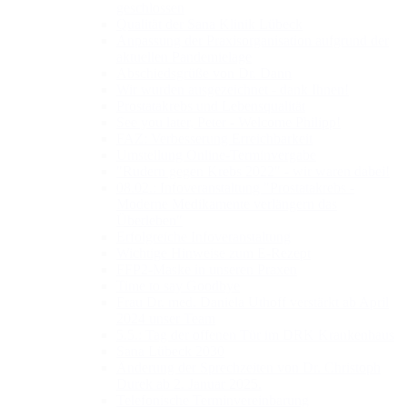
geschlossen
Qualität der Sana Klinik Lübeck
Anpassung der Praxisorganisation aufgrund der
aktuellen Pandemielage
Abschiedsgrüße von Dr. Dann
Wir wurden ausgezeichnet - dank Ihnen!
Prostatakrebs und Lebensqualität
See you later, Peter - Welcome Philipp!
FAZ: Verbesserung Erreichbarkeit
Umstellung Online-Terminvergabe
"Rudern gegen Krebs 2022" - wir waren dabei!
08.02.: Infoveranstaltung "Prostatakrebs -
Moderne Medikamente verlängern das
Überleben"
Erfolgreiche Infoveranstaltung
Wichtige Hinweise zum E-Rezept
FFP2-Maske in unseren Praxen
Time to say Goodbye
Frau Dr. med. Daniela Uthoff verstärkt ab April
2024 unser Team
5.5.: Tag der offenen Tür im DRK Krankenhaus
Sana Lübeck 2030
Änderung der Sprechzeiten von Dr. Christoph
Durek ab 2. Januar 2025.
Telefonische Terminvereinbarung