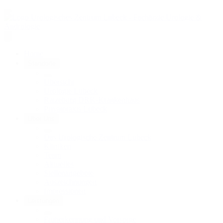
Home
Standorte
Übersicht
Urologie Lübeck
Ratzeburg DRK-Krankenhaus
Privatpraxis Lübeck
Über Uns
Das Urologische Zentrum Lübeck
Kliniken
Team
Aktuelles
Stellenangebote
Auszeichnungen
Impressionen
Leistungen
Früherkennung und Vorsorge