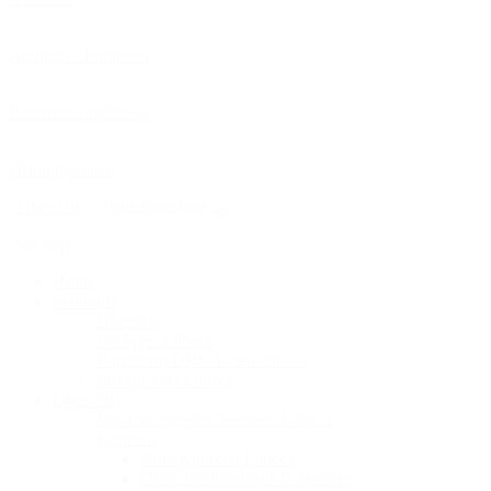
Ärztliche Notdienste
Patientenanmeldung
Öffnungszeiten
Über Uns
Stellenangebote
Sitemap
Home
Standorte
Übersicht
Urologie Lübeck
Ratzeburg DRK-Krankenhaus
Privatpraxis Lübeck
Über Uns
Das Urologische Zentrum Lübeck
Kliniken
Sana Kliniken Lübeck
DRK-Krankenhaus Ratzeburg