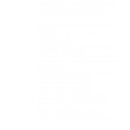
Infoveranstaltung zum Thema Hodenkrebs
Neue Blutentnahme-Zeiten ab 1. Juli
Anspruch auf unabhängige ärztliche
Zweitmeinung
Verstärkung zum 01.09.2026 am Standort
Ratzeburg
Neues Lasersystem bei gutartigen
Prostataerkrankungen
Artikel - Gesundheitsbeilage LN 02/2019 -
Fusionsbiopsie der Prostata
Das Urologische Zentrum Lübeck erhält die
Auszeichnung «Beste Arbeitgeber Gesundheit &
Soziales 2018»
Das UZL beim 5. Lübecker Entenrennen
Das UZL rudert gegen Krebs
Das UZL rudert gegen Krebs
Das war Rudern gegen Krebs
Das war "Rudern gegen Krebs" 2017
Das war "Rudern gegen Krebs" 2018
Das war „Rudern gegen Krebs“ 2019
Fachartikel zum Thema Benignes
Prostatasyndrom von Dr. Muschter
Imagefilm der Deutschen Gesellschaft für
Urologie e.V.
Movember 2016 - wir waren dabei!