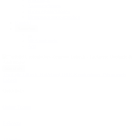
Proktologie
Anamnesebogen
Harnwegs­infektionen
Medizinprodukte­sicherheit
Kontakt
Bewerben
MFA und mehr
Arzt
Standorte
Urologie Lübeck
Ratzeburg DRK-Krankenhaus
Privatpraxis
Lübeck
Quicklinks
Online Termin
E-Rezept
Aktuelles