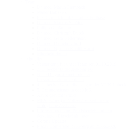
Team
Dr. med. Martin Frambach
Maher Babakerd
PD Dr. med. habil. Claudius Füllhase
Dr. med. Markus Schäfer
Philipp Ganßmann
Dr. med. Christoph Durek
Dr. med. Gesa Kellermann
Dr. med. Daniela Uthoff
Dr. med. Njuscha Khalili Harbi
Mitarbeiterinnen
Aktuelles
Verstärkung für unser Team seit 01.10.2019
2. Lübecker Urologenkongress
Neue Diagnostikmethode bei
Prostatakarzinomverdacht
4. Lübecker Gesundheitstag in der MUK Lübeck
5. Gesundheitstag in der MuK
Azubi gesucht w/m/d
MFA (w/m/d) in Vollzeit/Teilzeit für die
urologische Assistenz
Informationen zum Praxisbetrieb und den
derzeitigen Einschränkungen
Corona Updates
Praxis Domstraße Ratzeburg ab 25.06.2020