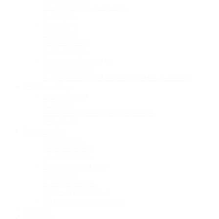
Fachgebundene Radiologie
Andrologie
Proktologie
Vasektomie
Refertilisierung
Kinderurologie
Besondere Leistungen
Spermiogramme
Zweitmeinungsverfahren bei Prostata-Karzinom
Online-Services
Online Termin
E-Rezept
Patientenanmeldung für Ärzte:innen
Downloads
Patienten-Info
Blutabnahme
Rezeptabholung
Spermiogramme
Röntgenvorbereitung
Proktologie
Anamnesebogen
Harnwegs­infektionen
Medizinprodukte­sicherheit
Kontakt
Bewerben