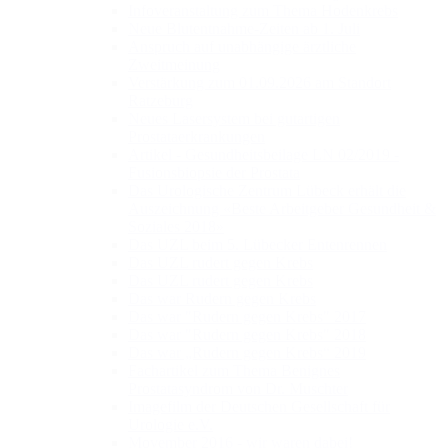
Infoveranstaltung zum Thema Hodenkrebs
Neue Blutentnahme-Zeiten ab 1. Juli
Anspruch auf unabhängige ärztliche
Zweitmeinung
Verstärkung zum 01.09.2026 am Standort
Ratzeburg
Neues Lasersystem bei gutartigen
Prostataerkrankungen
Artikel - Gesundheitsbeilage LN 02/2019 -
Fusionsbiopsie der Prostata
Das Urologische Zentrum Lübeck erhält die
Auszeichnung «Beste Arbeitgeber Gesundheit &
Soziales 2018»
Das UZL beim 5. Lübecker Entenrennen
Das UZL rudert gegen Krebs
Das UZL rudert gegen Krebs
Das war Rudern gegen Krebs
Das war "Rudern gegen Krebs" 2017
Das war "Rudern gegen Krebs" 2018
Das war „Rudern gegen Krebs“ 2019
Fachartikel zum Thema Benignes
Prostatasyndrom von Dr. Muschter
Imagefilm der Deutschen Gesellschaft für
Urologie e.V.
Movember 2016 - wir waren dabei!