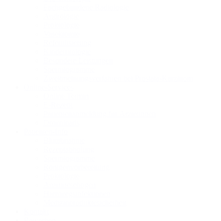
Fachgebundene Radiologie
Andrologie
Proktologie
Vasektomie
Refertilisierung
Kinderurologie
Besondere Leistungen
Spermiogramme
Zweitmeinungsverfahren bei Prostata-Karzinom
Online-Services
Online Termin
E-Rezept
Patientenanmeldung für Ärzte:innen
Downloads
Patienten-Info
Blutabnahme
Rezeptabholung
Spermiogramme
Röntgenvorbereitung
Proktologie
Anamnesebogen
Harnwegs­infektionen
Medizinprodukte­sicherheit
Kontakt
Bewerben