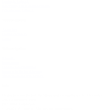
Urologie Lübeck
Ratzeburg DRK-Krankenhaus
Privatpraxis Lübeck
Subnavigation
Aktuelles
Online-Services
Links
Subnavigation
Kontakt
Impressum
Datenschutzerklärung
Barrierefreiheitserklärung
Medizinprodukte­sicherheit
Info
Deutsche Gesellschaft für Mann und Gesundheit e.V. Alexander
von Lichtenberg Preis
ISO 9001 Zertifiziert
© 2026 UZ Lübeck. Alle Rechte vorbehalten.