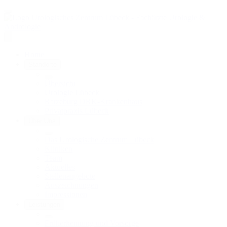
Home
Standorte
Übersicht
Urologie Lübeck
Ratzeburg DRK-Krankenhaus
Privatpraxis Lübeck
Über Uns
Das Urologische Zentrum Lübeck
Kliniken
Team
Aktuelles
Stellenangebote
Auszeichnungen
Impressionen
Leistungen
Früherkennung und Vorsorge