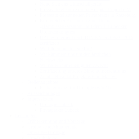
Neue Siemens Ultraschallgeräte
Presseartikel zum Zomba Hospital Projekt e.V.
Presseartikel zur neuen Privatpraxis in Ratzeburg
Erfolgreicher Austausch zum Thema
„Harnblasenkarzinom“ auf dem 1. Lübecker
Urologenkongress
UZL wird erneut nach DIN EN ISO 9001:2015
zertifiziert
Wir bilden uns für Sie fort!
Wir kümmern uns um den ärztlichen
Nachwuchs!
Wir rudern für einen guten Zweck!
Zertifizierung unseres Blasentumorzentrums
Zomba Hospital Projekt e.V. in Malawi
Stellenangebote
Fachärztin:arzt für Urologie (w/m/d)
Auszeichnungen
Impressionen
Urologie Lübeck
Privatpraxis Lübeck
Leistungen
Früherkennung und Vorsorge
Urologische Akuttherapie
Operative Urologie
Uro-Onkologie