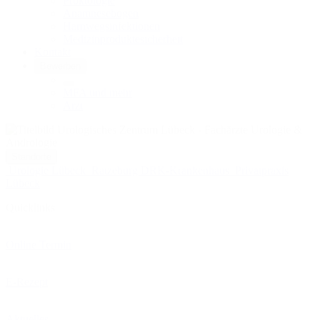
Proktologie
Anamnesebogen
Harnwegs­infektionen
Medizinprodukte­sicherheit
Kontakt
Bewerben
MFA und mehr
Arzt
Standorte
Urologie Lübeck
Ratzeburg DRK-Krankenhaus
Privatpraxis
Lübeck
Quicklinks
Online Termin
E-Rezept
Aktuelles