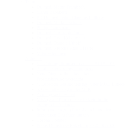
Team
Dr. med. Martin Frambach
Maher Babakerd
PD Dr. med. habil. Claudius Füllhase
Dr. med. Markus Schäfer
Philipp Ganßmann
Dr. med. Christoph Durek
Dr. med. Gesa Kellermann
Dr. med. Daniela Uthoff
Dr. med. Njuscha Khalili Harbi
Mitarbeiterinnen
Aktuelles
Verstärkung für unser Team seit 01.10.2019
2. Lübecker Urologenkongress
Neue Diagnostikmethode bei
Prostatakarzinomverdacht
4. Lübecker Gesundheitstag in der MUK Lübeck
5. Gesundheitstag in der MuK
Azubi gesucht w/m/d
MFA (w/m/d) in Vollzeit/Teilzeit für die
urologische Assistenz
Informationen zum Praxisbetrieb und den
derzeitigen Einschränkungen
Corona Updates
Praxis Domstraße Ratzeburg ab 25.06.2020