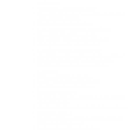
geschlossen
Qualität der Sana Klinik Lübeck
Anpassung der Praxisorganisation aufgrund der
aktuellen Pandemielage
Abschiedsgrüße von Dr. Dann
Wir wurden ausgezeichnet - dank Ihnen!
Prostatakrebs und Lebensqualität
See you later, Peter - Welcome Philipp!
FAZ: Verbesserung Erreichbarkeit
Umstellung Online-Terminvergabe
"Rudern gegen Krebs 2022" - wir waren dabei!
08.02.: Infoveranstaltung "Prostatakrebs -
Moderne Medikamente verlängern das
Überleben"
Erfolgreiche Infoveranstaltung
Wichtige Hinweise zum E-Rezept
FFP2-Maske in unseren Praxen
Time to say Goodbye
Frau Dr. med. Daniela Uthoff verstärkt ab April
2024 unser Team
5.5.: Tag der offenen Tür im DRK Krankenhaus
Sana Lübeck 2030
Änderung der Sprechzeiten von Dr. Christoph
Durek ab 2. Januar 2025.
Telefonische Terminvereinbarung