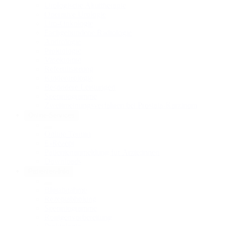
Urologische Akuttherapie
Operative Urologie
Uro-Onkologie
Fachgebundene Radiologie
Andrologie
Proktologie
Vasektomie
Refertilisierung
Kinderurologie
Besondere Leistungen
Spermiogramme
Zweitmeinungsverfahren bei Prostata-Karzinom
Online-Services
Online Termin
E-Rezept
Patientenanmeldung für Ärzte:innen
Downloads
Patienten-Info
Blutabnahme
Rezeptabholung
Spermiogramme
Röntgenvorbereitung